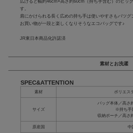
広げると幅約46cm×高さ約60cm（持ち手含む）のビ
す。

肩にかけられる長く広めの持ち手は使いやすさもバツグン
お買い物が一段と楽しくなりそうなエコバッグです♪

JR東日本商品化許諾済
素材とお洗濯
SPEC&ATTENTION
素材
ポリエステ
バッグ本体／高さ約6
サイズ
※持ち手
収納ポーチ／高さ約1
原産国
中