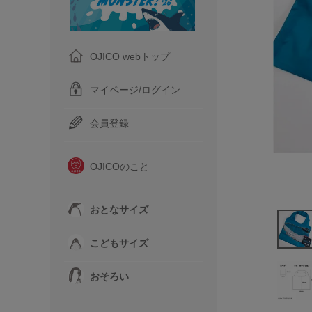
OJICO webトップ
マイページ/ログイン
会員登録
OJICOのこと
おとなサイズ
こどもサイズ
おそろい