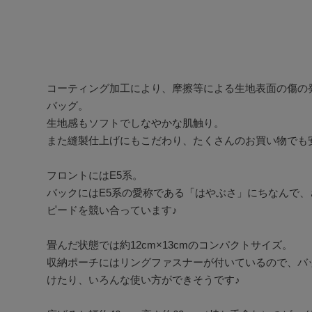
コーティング加工により、摩擦等による生地表面の傷の
バッグ。

生地感もソフトでしなやかな肌触り。

また縫製仕上げにもこだわり、たくさんのお買い物でも安
フロントにはE5系。

バックにはE5系の愛称である「はやぶさ」にちなんで
ピードを競い合っています♪

畳んだ状態では約12cm×13cmのコンパクトサイズ。

収納ポーチにはリングファスナーが付いているので、バ
けたり、いろんな使い方ができそうです♪
