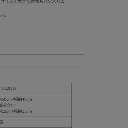
ッグサイズで大きな荷物も充分入りま
☆

ル100%
0cm×幅約46cm
部分含む
2cm×幅約13cm
国