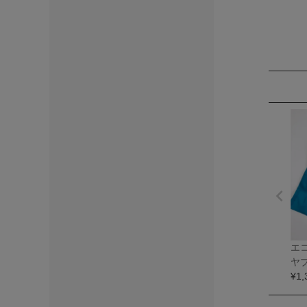
エコ
ヤ
¥
1,