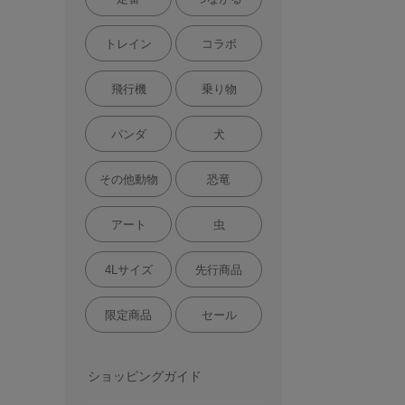
トレイン
コラボ
飛行機
乗り物
パンダ
犬
その他動物
恐竜
アート
虫
4Lサイズ
先行商品
限定商品
セール
ショッピングガイド