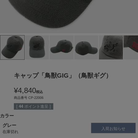
キャップ「鳥獣GIG」（鳥獣ギグ）
¥
4,840
税込
商品番号
CP-22006
[
44
ポイント進呈 ]
カラー
グレー
入荷お知らせ
在庫切れ