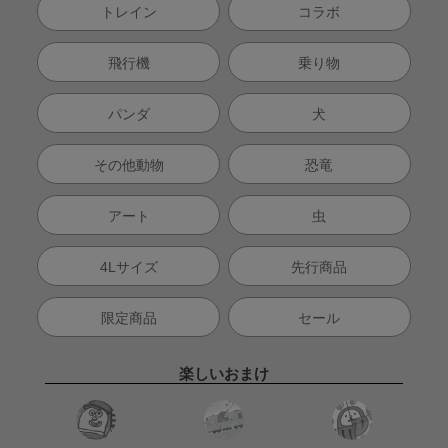
トレイン
コラボ
飛行機
乗り物
パンダ
犬
その他動物
恐竜
アート
虫
4Lサイズ
先行商品
限定商品
セール
楽しいおまけ