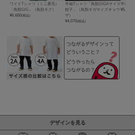
ワイドTシャツ（ミニ裏毛）
半袖Tシャツ「鳥獣GIGAサイズ
半袖T
「鳥獣GIG」（鳥獣ギグ）
餃子」（鳥獣ギガサイズギョウ
¥
5,390
(
¥
6,600
ザ）
(税込)
¥
4,070
(税込)
デザインを見る