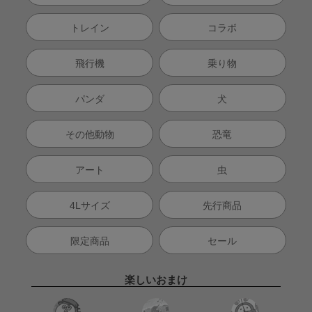
トレイン
コラボ
飛行機
乗り物
パンダ
犬
その他動物
恐竜
アート
虫
4Lサイズ
先行商品
限定商品
セール
楽しいおまけ