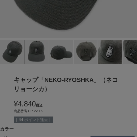
キャップ「NEKO-RYOSHKA」（ネコ
リョーシカ）
¥
4,840
税込
商品番号
CP-22005
[
44
ポイント進呈 ]
カラー