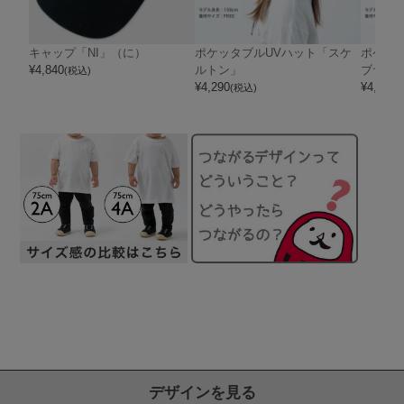
キャップ「NI」（に）
ポケッタブルUVハット「スケ
ポケッ
¥
4,840
ルトン」
ブサタ
(税込)
¥
4,290
¥
4,290
(税込)
(
デザインを見る