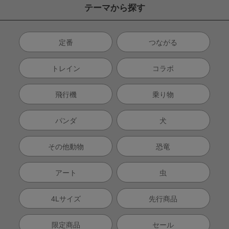
テーマから探す
定番
つながる
トレイン
コラボ
飛行機
乗り物
パンダ
犬
その他動物
恐竜
アート
虫
4Lサイズ
先行商品
限定商品
セール