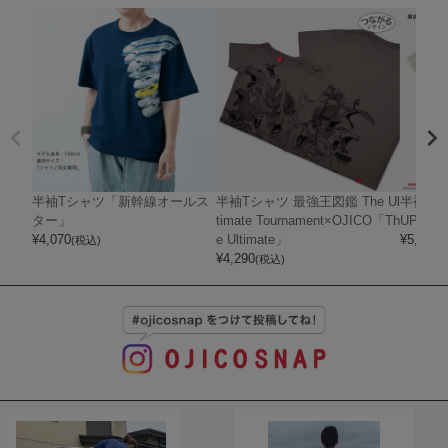
半袖Tシャツ「新幹線オールス
半袖Tシャツ 最強王図鑑 The Ul
半袖Tシャ
ター」
timate Tournament×OJICO「Th
UPER 
¥
4,070
e Ultimate」
¥
5,720
(税込)
(
¥
4,290
(税込)