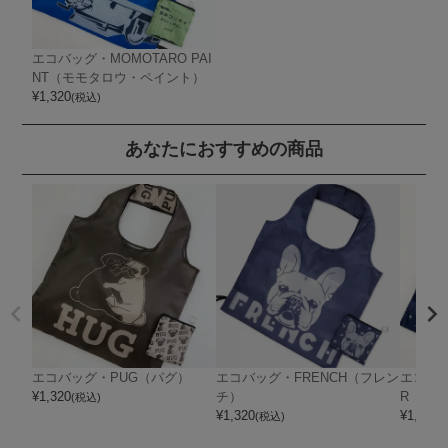
エコバッグ・MOMOTARO PAI
NT（モモタロウ・ペイント）
¥
1,320
(税込)
あなたにおすすめの商品
エコバッグ・PUG（パグ）
エコバッグ・FRENCH（フレン
エコバッ
¥
1,320
チ）
R（シ
(税込)
¥
1,320
¥
1,320
(税込)
(