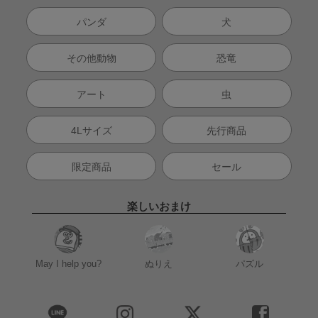
パンダ
犬
その他動物
恐竜
アート
虫
4Lサイズ
先行商品
限定商品
セール
楽しいおまけ
May I help you?
ぬりえ
パズル