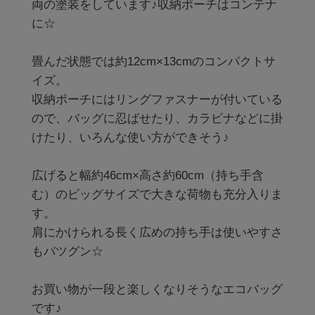
両の塗装をしています♪収納ポーチはコンテナ
に☆

畳んだ状態では約12cm×13cmのコンパクトサ
イズ。

収納ポーチにはリングファスナーが付いている
ので、バッグに忍ばせたり、カラビナなどに掛
けたり、いろんな使い方ができそう♪

広げると幅約46cm×高さ約60cm（持ち手含
む）のビッグサイズで大きな荷物も充分入りま
す。

肩にかけられる長く広めの持ち手は使いやすさ
もバツグン☆

お買い物が一段と楽しくなりそうなエコバッグ
です♪
