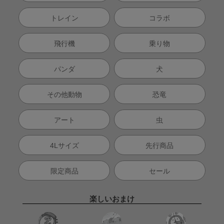
トレイン
コラボ
飛行機
乗り物
パンダ
犬
その他動物
恐竜
アート
虫
4Lサイズ
先行商品
限定商品
セール
楽しいおまけ