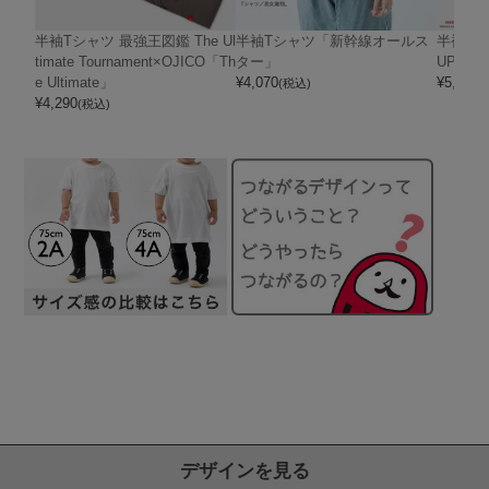
半袖Tシャツ 最強王図鑑 The Ul
半袖Tシャツ「新幹線オールス
半袖Tシャ
timate Tournament×OJICO「Th
ター」
UPER 
e Ultimate」
¥
4,070
¥
5,720
(税込)
(
¥
4,290
(税込)
デザインを見る