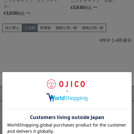
ニットキャップ「トイプード
ニットキャップ「豆柴」
ル」
3,630
〜
税込
¥
3,630
〜
税込
¥
並び替え
人気順
新着順
価格が安い順
価格が高い順
4
件中
1
-
4
件表示
デザインを見る
半袖Tシャツ
長袖Tシャツ
ボーダー
七分袖
長袖Tシャツ
Tシャツ