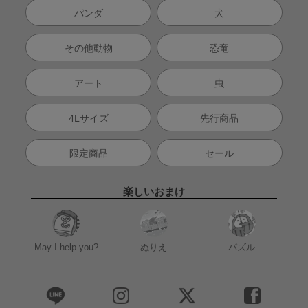
パンダ
犬
その他動物
恐竜
アート
虫
4Lサイズ
先行商品
限定商品
セール
楽しいおまけ
May I help you?
ぬりえ
パズル