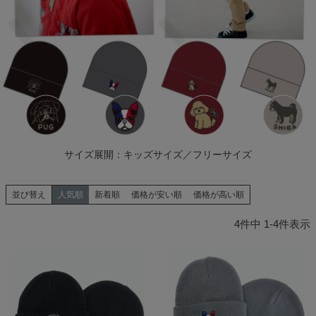
サイズ展開：キッズサイズ／フリーサイズ
並び替え
人気順
新着順
価格が安い順
価格が高い順
4
件中
1
-
4
件表示