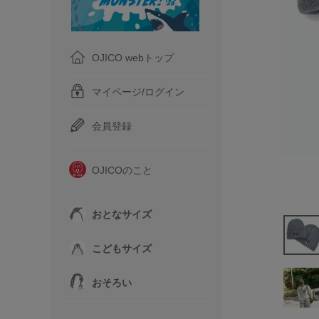
OJICO webトップ
マイページ/ログイン
会員登録
OJICOのこと
おとなサイズ
こどもサイズ
おそろい