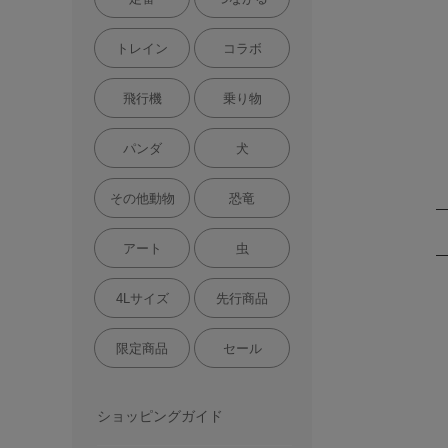
トレイン
コラボ
飛行機
乗り物
パンダ
犬
その他動物
恐竜
アート
虫
4Lサイズ
先行商品
限定商品
セール
ショッピングガイド