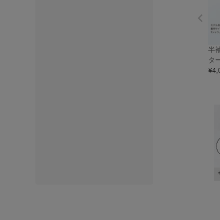
半
タ
¥
4,