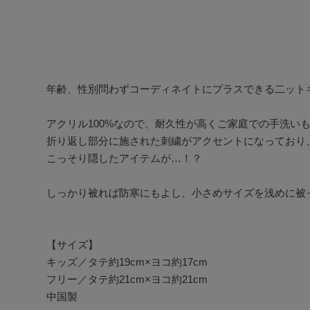
年齢、性別問わずコーディネイトにプラスできる二ットキ
アクリル100%なので、耐久性が高くご家庭での手洗いも
折り返し部分に施された刺繍がアクセントになっており
こっそり隠したアイテムが…！？

しっかり被れば防寒にもよし、小さめサイズを浅めに被っ
【サイズ】

キッズ／タテ約19cm×ヨコ約17cm

フリー／タテ約21cm×ヨコ約21cm

中国製