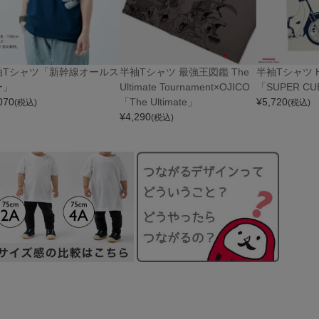
袖Tシャツ「新幹線オールス
半袖Tシャツ 最強王図鑑 The
半袖Tシャツ Ho
ー」
Ultimate Tournament×OJICO
「SUPER C
070
「The Ultimate」
¥
5,720
(税込)
(税込)
¥
4,290
(税込)