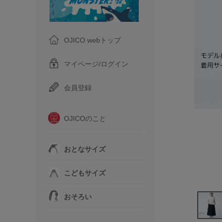
OJICO webトップ
マイページ/ログイン
会員登録
OJICOのこと
おとなサイズ
こどもサイズ
おそろい