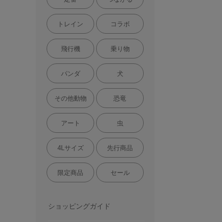
トレイン
コラボ
飛行機
乗り物
パンダ
犬
その他動物
恐竜
アート
虫
4Lサイズ
先行商品
限定商品
セール
ショッピングガイド