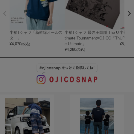
半袖Tシャツ「新幹線オールス
半袖Tシャツ 最強王図鑑 The Ul
半袖Tシャ
ター」
timate Tournament×OJICO「Th
UPER 
¥
4,070
e Ultimate」
¥
5,720
(税込)
(
¥
4,290
(税込)