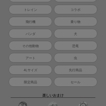
トレイン
コラボ
飛行機
乗り物
パンダ
犬
その他動物
恐竜
アート
虫
4Lサイズ
先行商品
限定商品
セール
楽しいおまけ