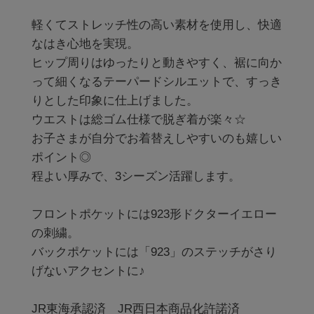
軽くてストレッチ性の高い素材を使用し、快適
なはき心地を実現。

ヒップ周りはゆったりと動きやすく、裾に向か
って細くなるテーパードシルエットで、すっき
りとした印象に仕上げました。

ウエストは総ゴム仕様で脱ぎ着が楽々☆

お子さまが自分でお着替えしやすいのも嬉しい
ポイント◎

程よい厚みで、3シーズン活躍します。

フロントポケットには923形ドクターイエロー
の刺繍。

バックポケットには「923」のステッチがさり
げないアクセントに♪

JR東海承認済　JR西日本商品化許諾済