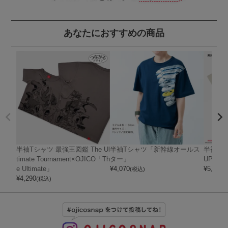
あなたにおすすめの商品
半袖Tシャツ 最強王図鑑 The Ul
半袖Tシャツ「新幹線オールス
半袖Tシャ
timate Tournament×OJICO「Th
ター」
UPER 
e Ultimate」
¥
4,070
¥
5,720
(税込)
(
¥
4,290
(税込)