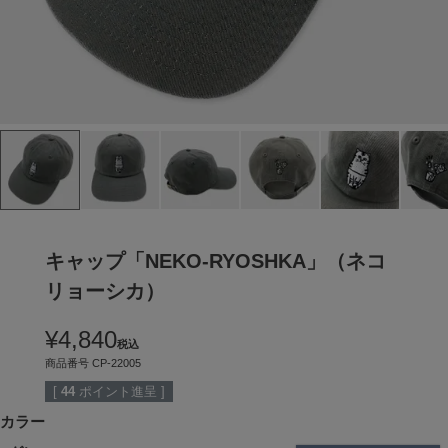
キャップ「NEKO-RYOSHKA」（ネコ
リョーシカ）
¥
4,840
税込
商品番号
CP-22005
[
44
ポイント進呈 ]
カラー