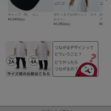
キャップ「NI」（に）
ポケッタブルUVハット「スケ
ポケッ
¥
4,840
ルトン」
ブサタ
(税込)
¥
4,290
¥
4,290
(税込)
(