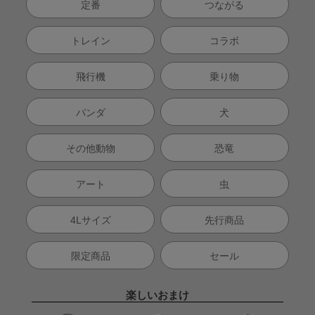
定番
つながる
トレイン
コラボ
飛行機
乗り物
パンダ
犬
その他動物
恐竜
アート
虫
4Lサイズ
先行商品
限定商品
セール
楽しいおまけ