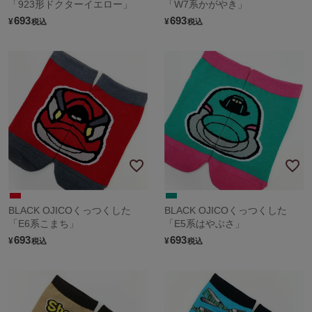
「923形ドクターイエロー」
「W7系かがやき」
693
693
¥
¥
税込
税込
BLACK OJICOくっつくした
BLACK OJICOくっつくした
「E6系こまち」
「E5系はやぶさ」
693
693
¥
¥
税込
税込