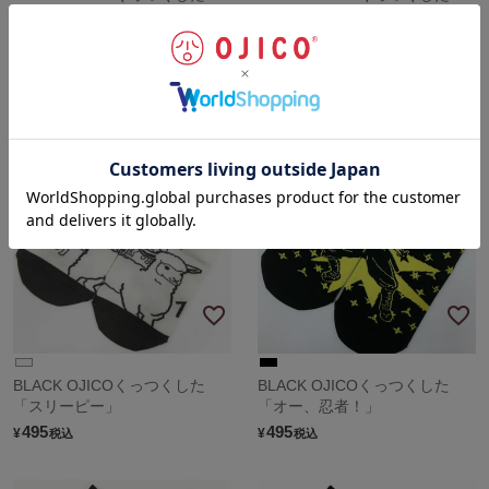
「モッズアフロ」
「ワンワンワン」
495
495
¥
¥
税込
税込
sold out
BLACK OJICOくっつくした
BLACK OJICOくっつくした
「スリーピー」
「オー、忍者！」
495
495
¥
¥
税込
税込