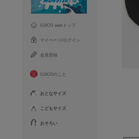
OJICO webトップ
マイページ/ログイン
会員登録
OJICOのこと
おとなサイズ
こどもサイズ
おそろい