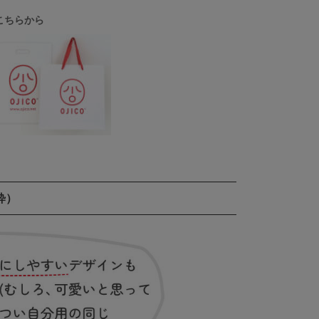
こちらから
粋）