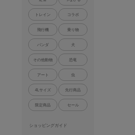
トレイン
コラボ
飛行機
乗り物
パンダ
犬
その他動物
恐竜
アート
虫
4Lサイズ
先行商品
限定商品
セール
ショッピングガイド