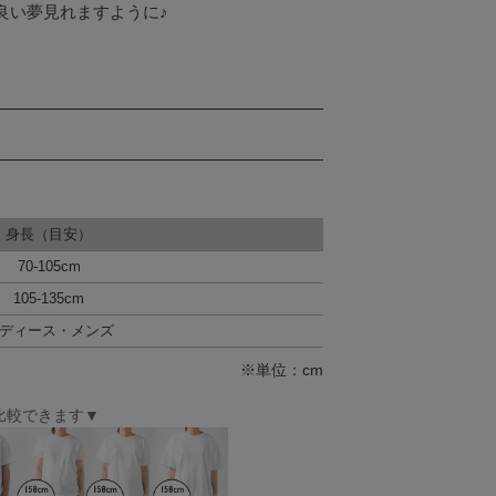
い夢見れますように♪

身長（目安）
70-105cm
105-135cm
ディース・メンズ
※単位：cm
比較できます▼