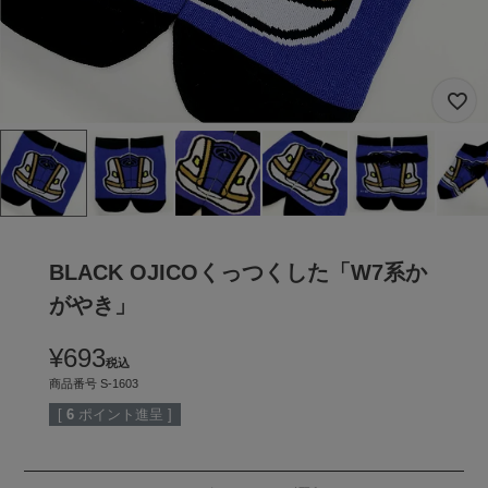
BLACK OJICOくっつくした「W7系か
がやき」
¥
693
税込
商品番号
S-1603
[
6
ポイント進呈 ]