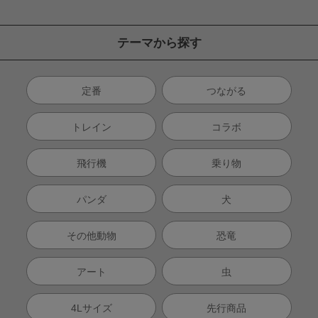
テーマから探す
定番
つながる
トレイン
コラボ
飛行機
乗り物
パンダ
犬
その他動物
恐竜
アート
虫
4Lサイズ
先行商品