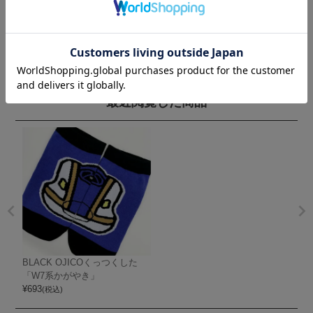
最近閲覧した商品
BLACK OJICOくっつくした
「W7系かがやき」
¥
693
(税込)