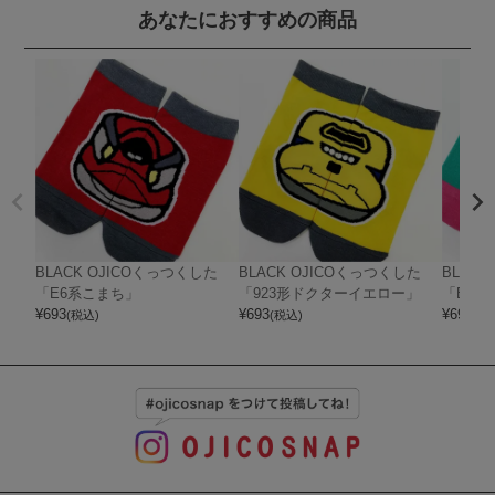
あなたにおすすめの商品
BLACK OJICOくっつくした
BLACK OJICOくっつくした
BLAC
「E6系こまち」
「923形ドクターイエロー」
「E5系
¥
693
¥
693
¥
693
(税込)
(税込)
(税