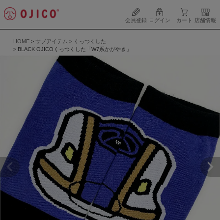
会員登録
ログイン
カート
店舗情報
HOME
サブアイテム
くっつくした
BLACK OJICOくっつくした「W7系かがやき」