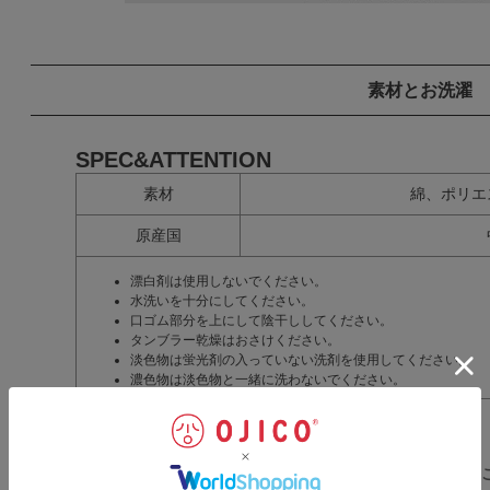
素材とお洗濯
SPEC&ATTENTION
素材
綿、ポリエ
原産国
漂白剤は使用しないでください。
水洗いを十分にしてください。
口ゴム部分を上にして陰干ししてください。
タンブラー乾燥はおさけください。
淡色物は蛍光剤の入っていない洗剤を使用してください。
濃色物は淡色物と一緒に洗わないでください。
ギフトラッピングのご注文は