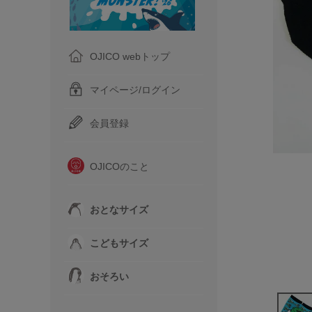
OJICO webトップ
マイページ/ログイン
会員登録
OJICOのこと
おとなサイズ
こどもサイズ
おそろい