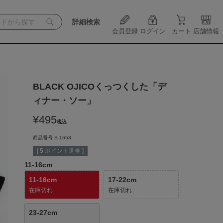
詳細検索
会員登録
ログイン
カート
店舗情報
BLACK OJICOくっつくした「デ
ィナー・ソー」
¥
495
税込
商品番号
S-1653
[
5
ポイント進呈 ]
11-16cm
11-16cm
17-22cm
在庫切れ
在庫切れ
23-27cm