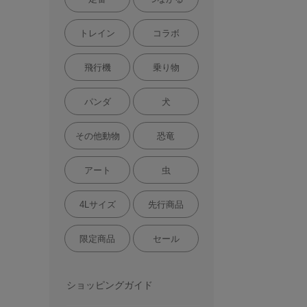
トレイン
コラボ
飛行機
乗り物
パンダ
犬
その他動物
恐竜
アート
虫
4Lサイズ
先行商品
限定商品
セール
ショッピングガイド