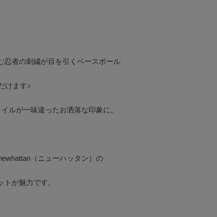
む忍者の刺繍が目を引くベースボール
けます♪

イルが一味違ったお洒落な印象に。



hattan（ニューハッタン）の

トが魅力です。
