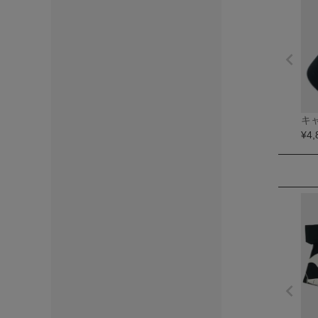
キ
¥
4,