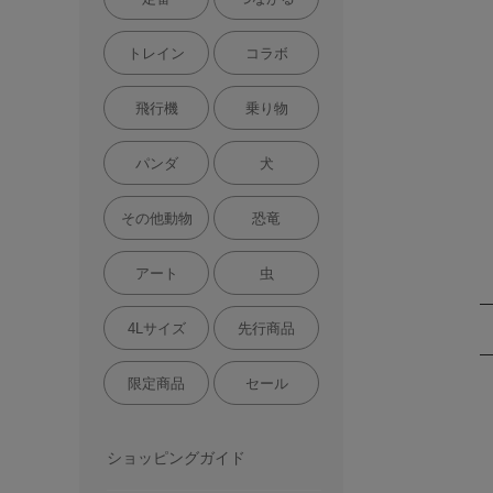
トレイン
コラボ
飛行機
乗り物
パンダ
犬
その他動物
恐竜
アート
虫
4Lサイズ
先行商品
限定商品
セール
ショッピングガイド