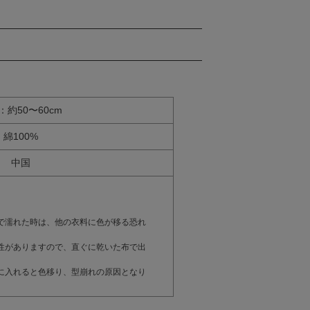
：約50〜60cm
綿100%
中国
で濡れた時は、他の衣料に色が移る恐れ
性がありますので、直ぐに乾いた布で出
に入れると色移り、型崩れの原因となり