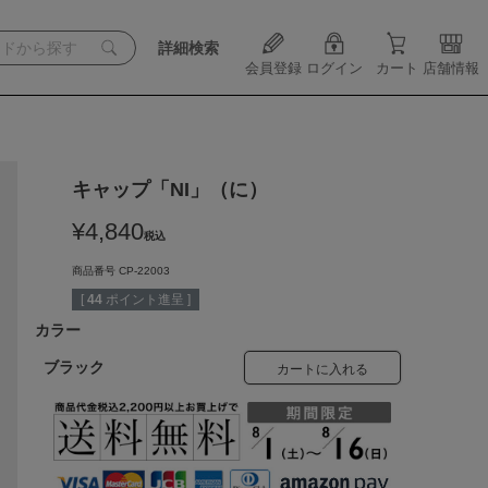
詳細検索
会員登録
ログイン
カート
店舗情報
キャップ「NI」（に）
¥
4,840
税込
商品番号
CP-22003
[
44
ポイント進呈 ]
カラー
ブラック
カートに入れる