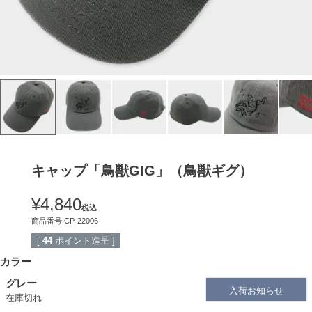
キャップ「鳥獣GIG」（鳥獣ギグ）
¥
4,840
税込
商品番号
CP-22006
[
44
ポイント進呈 ]
カラー
グレー
入荷お知らせ
在庫切れ