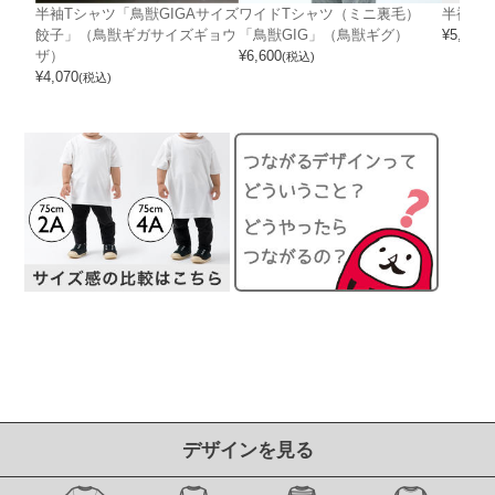
半袖Tシャツ「鳥獣GIGAサイズ
ワイドTシャツ（ミニ裏毛）
半袖T
餃子」（鳥獣ギガサイズギョウ
「鳥獣GIG」（鳥獣ギグ）
¥
5,390
(
ザ）
¥
6,600
(税込)
¥
4,070
(税込)
デザインを見る