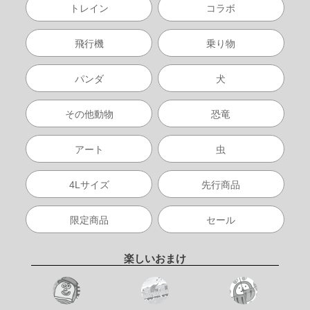
トレイン
コラボ
飛行機
乗り物
パンダ
犬
その他動物
恐竜
アート
虫
4Lサイズ
先行商品
限定商品
セール
楽しいおまけ