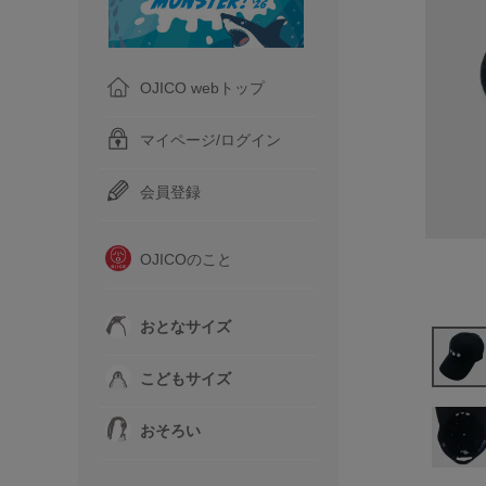
OJICO webトップ
マイページ/ログイン
会員登録
OJICOのこと
おとなサイズ
こどもサイズ
おそろい