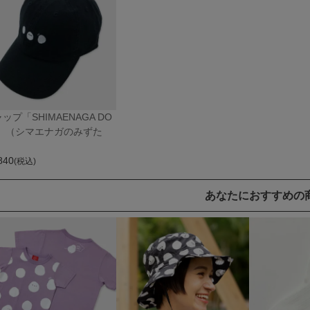
ップ「SHIMAENAGA DO
S」（シマエナガのみずた
）
840
(税込)
あなたにおすすめの