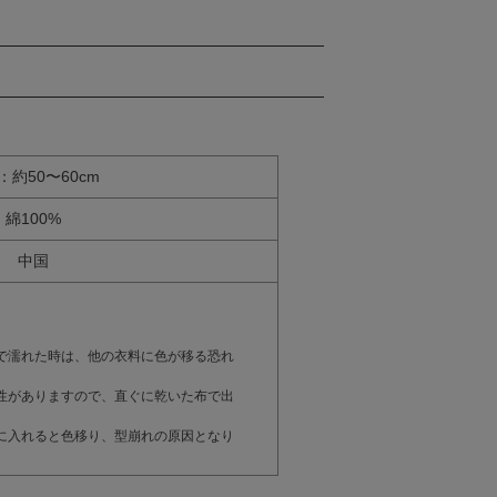
：約50〜60cm
綿100%
中国
で濡れた時は、他の衣料に色が移る恐れ
性がありますので、直ぐに乾いた布で出
に入れると色移り、型崩れの原因となり