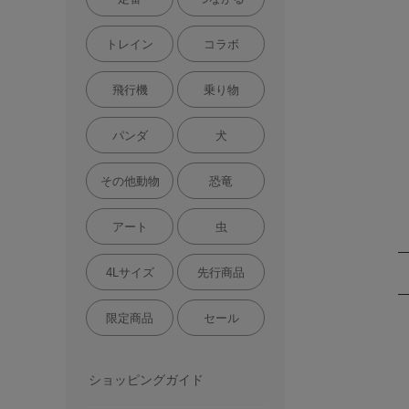
トレイン
コラボ
飛行機
乗り物
パンダ
犬
その他動物
恐竜
アート
虫
4Lサイズ
先行商品
限定商品
セール
ショッピングガイド