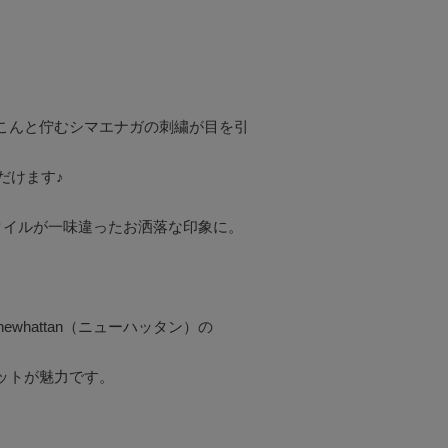
こんと佇むシマエナガの刺繍が目を引
けます♪

イルが一味違ったお洒落な印象に。



hattan（ニューハッタン）の

トが魅力です。
