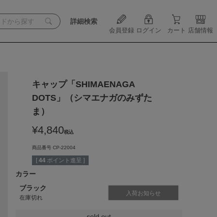
詳細検索
会員登録
ログイン
カート
店舗情報
キャップ「SHIMAENAGA
DOTS」（シマエナガのみずた
ま）
¥
4,840
税込
商品番号
CP-22004
[
44
ポイント進呈 ]
カラー
ブラック
入荷お知らせ
在庫切れ
sold out