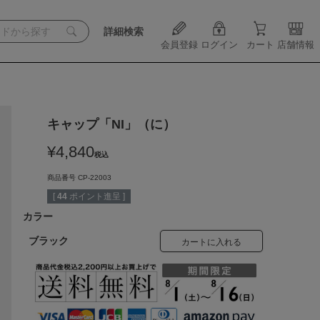
詳細検索
会員登録
ログイン
カート
店舗情報
キャップ「NI」（に）
¥
4,840
税込
商品番号
CP-22003
[
44
ポイント進呈 ]
カラー
ブラック
カートに入れる