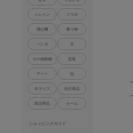
トレイン
コラボ
飛行機
乗り物
パンダ
犬
その他動物
恐竜
アート
虫
4Lサイズ
先行商品
限定商品
セール
ショッピングガイド