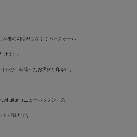
む忍者の刺繍が目を引くベースボール
けます♪

イルが一味違ったお洒落な印象に。



hattan（ニューハッタン）の

トが魅力です。
