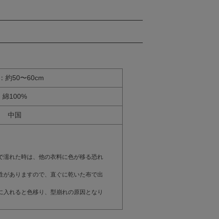
：約50〜60cm
綿100%
中国
で濡れた時は、他の衣料に色が移る恐れ
性がありますので、直ぐに乾いた布で出
に入れると色移り、型崩れの原因となり