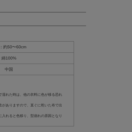
：約50〜60cm
綿100%
中国
で濡れた時は、他の衣料に色が移る恐れ
性がありますので、直ぐに乾いた布で出
に入れると色移り、型崩れの原因となり