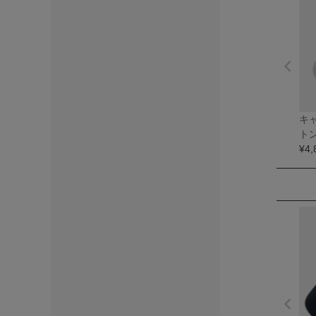
キ
ト
¥
4,