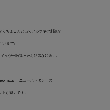
からちょこんと出ているホネの刺繍が
けます♪

イルが一味違ったお洒落な印象に。



hattan（ニューハッタン）の

トが魅力です。
