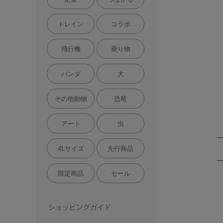
トレイン
コラボ
飛行機
乗り物
パンダ
犬
その他動物
恐竜
アート
虫
4Lサイズ
先行商品
限定商品
セール
ショッピングガイド