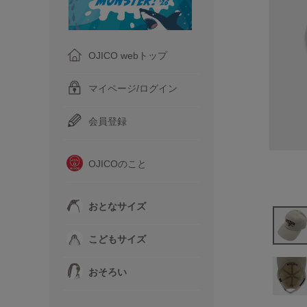
OJICO webトップ
マイページ/ログイン
会員登録
OJICOのこと
おとなサイズ
こどもサイズ
おそろい