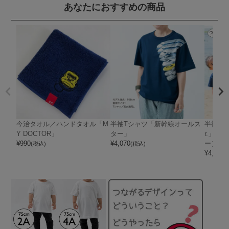
あなたにおすすめの商品
今治タオル／ハンドタオル「M
半袖Tシャツ「新幹線オールス
半袖Tシ
Y DOCTOR」
ター」
r.」（
¥
990
¥
4,070
ー）
(税込)
(税込)
¥
4,070
(