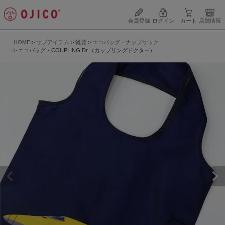
会員登録
ログイン
カート
店舗情報
HOME
サブアイテム
雑貨
エコバッグ・ナップサック
エコバッグ・COUPLING Dr.（カップリングドクター）