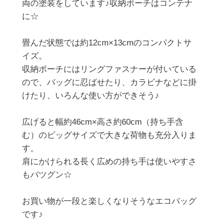
両の塗装をしています♪収納ポーチはコンテナ
に☆

畳んだ状態では約12cm×13cmのコンパクトサ
イズ。

収納ポーチにはリングファスナーが付いている
ので、バッグに忍ばせたり、カラビナなどに掛
けたり、いろんな使い方ができそう♪

広げると幅約46cm×高さ約60cm（持ち手含
む）のビッグサイズで大きな荷物も充分入りま
す。

肩にかけられる長く広めの持ち手は使いやすさ
もバツグン☆

お買い物が一段と楽しくなりそうなエコバッグ
です♪
