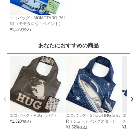
エコバッグ・MOMOTARO PAI
NT（モモタロウ・ペイント）
¥
1,320
(税込)
あなたにおすすめの商品
エコバッグ・PUG（パグ）
エコバッグ・SHOOTING STA
エコバッ
¥
1,320
R（シューティングスター）
チ）
(税込)
¥
1,320
¥
1,320
(税込)
(