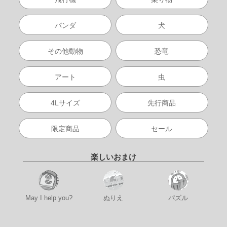
パンダ
犬
その他動物
恐竜
アート
虫
4Lサイズ
先行商品
限定商品
セール
楽しいおまけ
May I help you?
ぬりえ
パズル