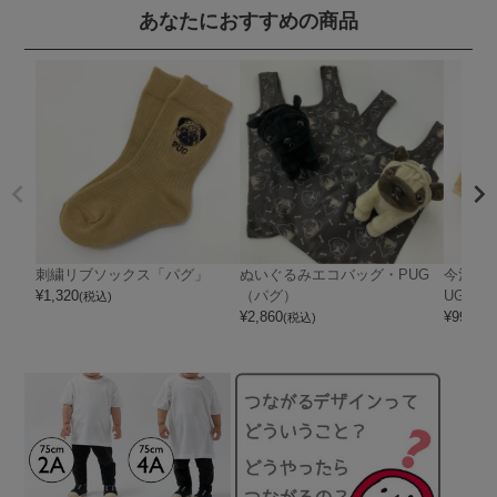
あなたにおすすめの商品
刺繍リブソックス「パグ」
ぬいぐるみエコバッグ・PUG
今治タ
¥
1,320
（パグ）
UG」
(税込)
¥
2,860
¥
990
(税込)
(税