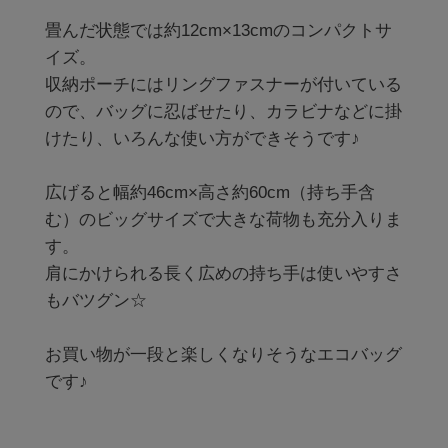
畳んだ状態では約12cm×13cmのコンパクトサ
イズ。

収納ポーチにはリングファスナーが付いている
ので、バッグに忍ばせたり、カラビナなどに掛
けたり、いろんな使い方ができそうです♪

広げると幅約46cm×高さ約60cm（持ち手含
む）のビッグサイズで大きな荷物も充分入りま
す。

肩にかけられる長く広めの持ち手は使いやすさ
もバツグン☆

お買い物が一段と楽しくなりそうなエコバッグ
です♪