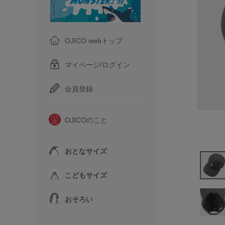
OJICO webトップ
マイページ/ログイン
会員登録
OJICOのこと
おとなサイズ
こどもサイズ
おそろい