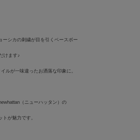
ョーシカの刺繍が目を引くベースボー
けます♪

イルが一味違ったお洒落な印象に。



hattan（ニューハッタン）の

トが魅力です。
