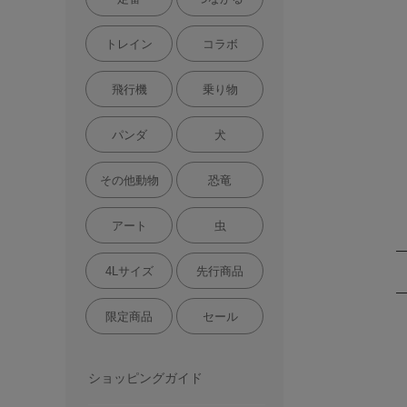
トレイン
コラボ
飛行機
乗り物
パンダ
犬
その他動物
恐竜
アート
虫
4Lサイズ
先行商品
限定商品
セール
ショッピングガイド