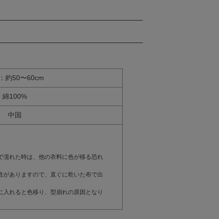
：約50〜60cm
綿100%
中国
で濡れた時は、他の衣料に色が移る恐れ
性がありますので、直ぐに乾いた布で出
に入れると色移り、型崩れの原因となり