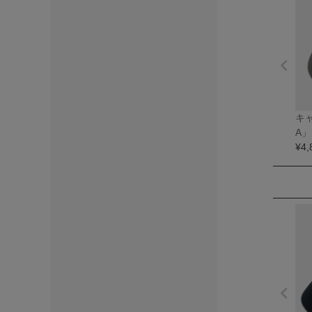
キャ
A
¥
4,