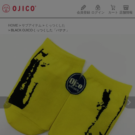
会員登録
ログイン
カート
店舗情報
HOME
サブアイテム
くっつくした
BLACK OJICOくっつくした「バナナ」