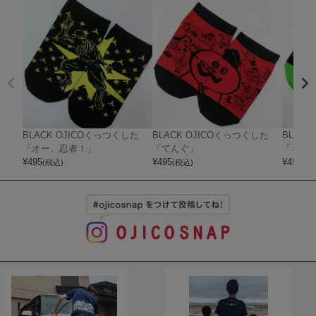
BLACK OJICOくっつくした
BLACK OJICOくっつくした
BLAC
「オー、忍者！」
「てんぐ」
「ギャ
¥
495
¥
495
¥
495
(税込)
(税込)
(税