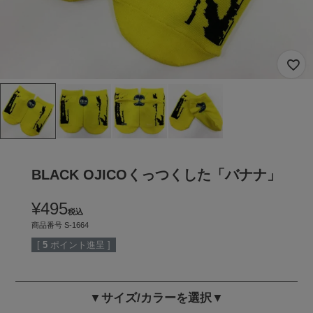
BLACK OJICOくっつくした「バナナ」
¥
495
税込
商品番号
S-1664
[
5
ポイント進呈 ]
▼サイズ/カラーを選択▼