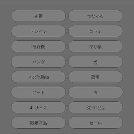
定番
つながる
トレイン
コラボ
飛行機
乗り物
パンダ
犬
その他動物
恐竜
アート
虫
4Lサイズ
先行商品
限定商品
セール