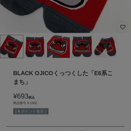
BLACK OJICOくっつくした「E6系こ
まち」
¥
693
税込
商品番号
S-1602
[
6
ポイント進呈 ]