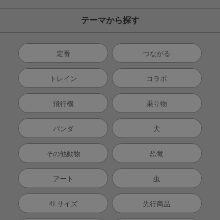
テーマから探す
定番
つながる
トレイン
コラボ
飛行機
乗り物
パンダ
犬
その他動物
恐竜
アート
虫
4Lサイズ
先行商品