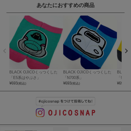
あなたにおすすめの商品
BLACK OJICOくっつくした
BLACK OJICOくっつくした
BLAC
「E5系はやぶさ」
「N700系」
「923
¥
693
¥
693
¥
693
(税込)
(税込)
(税