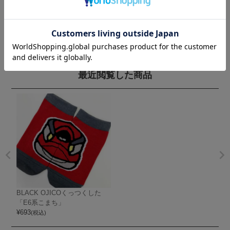
最近閲覧した商品
BLACK OJICOくっつくした
「E6系こまち」
¥
693
(税込)