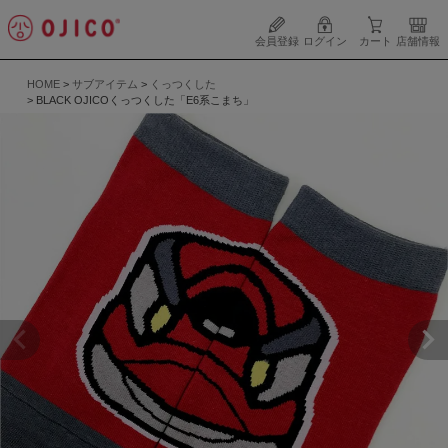
会員登録
ログイン
カート
店舗情報
HOME
サブアイテム
くっつくした
BLACK OJICOくっつくした「E6系こまち」