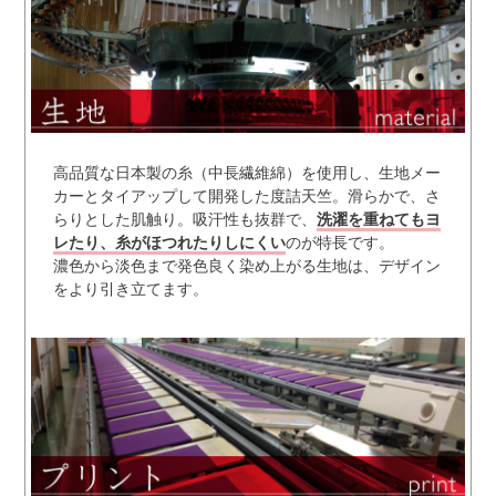
高品質な日本製の糸（中長繊維綿）を使用し、生地メー
カーとタイアップして開発した度詰天竺。滑らかで、さ
らりとした肌触り。吸汗性も抜群で、
洗濯を重ねてもヨ
レたり、糸がほつれたりしにくい
のが特長です。
濃色から淡色まで発色良く染め上がる生地は、デザイン
をより引き立てます。