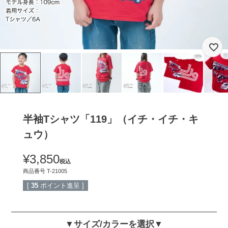
半袖Tシャツ「119」（イチ・イチ・キ
ュウ）
¥
3,850
税込
商品番号
T-21005
[
35
ポイント進呈 ]
▼サイズ/カラーを選択▼