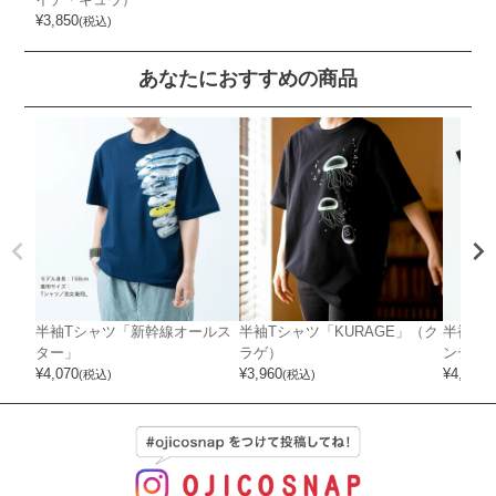
¥
3,850
(税込)
あなたにおすすめの商品
半袖Tシャツ「新幹線オールス
半袖Tシャツ「KURAGE」（ク
半袖Tシ
ター」
ラゲ）
ンディ
¥
4,070
¥
3,960
¥
4,400
(税込)
(税込)
(