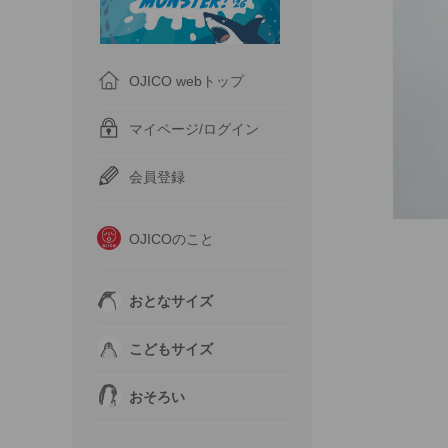
OJICO webトップ
マイページ/ログイン
会員登録
OJICOのこと
おとなサイズ
こどもサイズ
おそろい