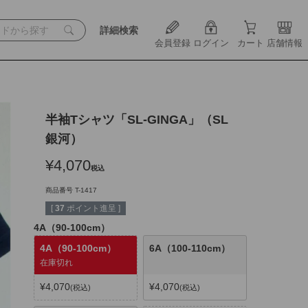
詳細検索
会員登録
ログイン
カート
店舗情報
半袖Tシャツ「SL-GINGA」（SL
銀河）
¥
4,070
税込
商品番号
T-1417
[
37
ポイント進呈 ]
4A（90-100cm）
4A（90-100cm）
6A（100-110cm）
在庫切れ
¥
4,070
¥
4,070
税込
税込