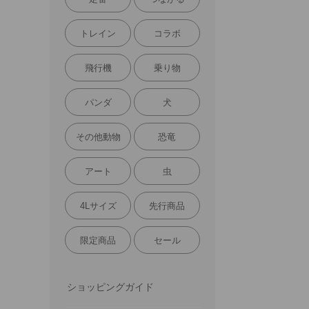
トレイン
コラボ
飛行機
乗り物
パンダ
犬
その他動物
恐竜
アート
虫
4Lサイズ
先行商品
限定商品
セール
ショッピングガイド