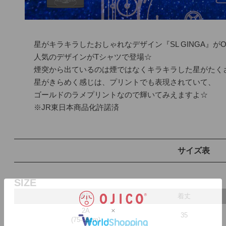
星がキラキラしたおしゃれなデザイン『SL GINGA』がOJ
人気のデザインがTシャツで登場☆

煙突から出ているのは煙ではなくキラキラした星がたくさ
星がきらめく感じは、プリントでも表現されていて、

ゴールドのラメプリントなので輝いてみえますよ☆

※JR東日本商品化許諾済
サイズ表
SIZE
表記
着丈
2A
35
(75-85cm)