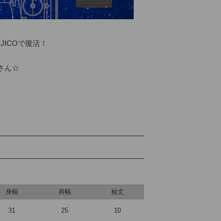
ICOで復活！

ん☆

身幅
肩幅
袖丈
31
25
10