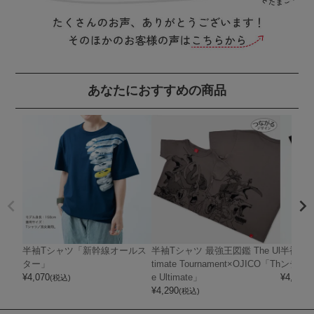
あなたにおすすめの商品
半袖Tシャツ「新幹線オールス
半袖Tシャツ 最強王図鑑 The Ul
半袖Tシ
ター」
timate Tournament×OJICO「Th
ンディ
¥
4,070
e Ultimate」
¥
4,400
(税込)
(
¥
4,290
(税込)