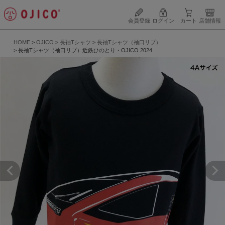
会員登録
ログイン
カート
店舗情報
HOME
OJICO
長袖Tシャツ
長袖Tシャツ（袖口リブ）
長袖Tシャツ（袖口リブ）近鉄ひのとり・OJICO 2024