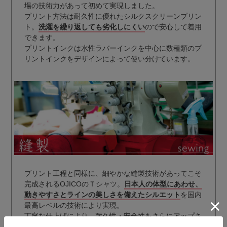
場の技術力があって初めて実現しました。
プリント方法は耐久性に優れたシルクスクリーンプリン
ト。
洗濯を繰り返しても劣化しにくい
ので安心して着用
できます。
プリントインクは水性ラバーインクを中心に数種類のプ
リントインクをデザインによって使い分けています。
プリント工程と同様に、細やかな縫製技術があってこそ
完成されるOJICOのＴシャツ。
日本人の体型にあわせ、
動きやすさとラインの美しさを備えたシルエット
を国内
最高レベルの技術により実現。
丁寧な仕上げにより、耐久性・安全性をさらにアップさ
せています。