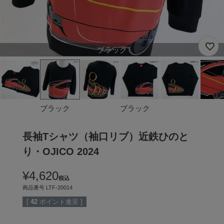
ブラック
ブラック
ブラック
長袖Tシャツ（袖口リブ）近鉄ひのと
り・OJICO 2024
¥
4,620
税込
商品番号
LTF-20014
[
42
ポイント進呈 ]