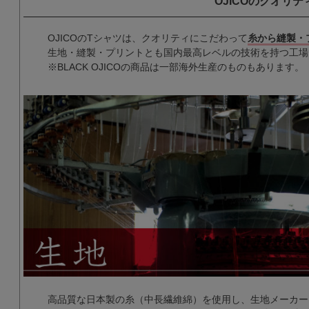
OJICOのクオリテ
OJICOのTシャツは、クオリティにこだわって
糸から縫製・
生地・縫製・プリントとも国内最高レベルの技術を持つ工場
※BLACK OJICOの商品は一部海外生産のものもあります。
高品質な日本製の糸（中長繊維綿）を使用し、生地メーカー