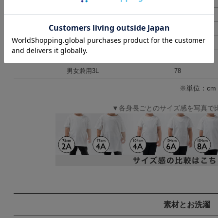
(135-145cm)
男女兼用S
61
男女兼用M
65
男女兼用L
69
男女兼用LL
73
男女兼用3L
78
※単位：cm
▼各身長ごとのサイズ感を写真で
素材とお洗濯