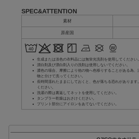
SPEC&ATTENTION
素材
原産国
生成または淡色の衣料品には無蛍光洗剤を使用してください
漂白剤及び漂白剤入りの洗剤は使用しないでください。
濃色の場合、摩擦により他の物へ色移りすることがある為、
物と分けて洗ってください。
長時間濡れたままにしておくと、色が落ちる恐れがあります
ください。
洗濯の際は裏返してネットを使用してください。
タンブラー乾燥はおさけください。
プリント部分にアイロンをあてないでください。