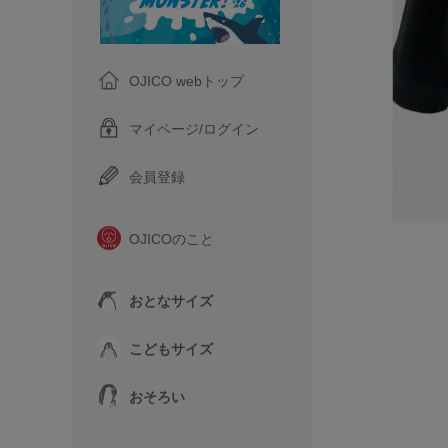
OJICO webトップ
マイページ/ログイン
会員登録
OJICOのこと
おとなサイズ
こどもサイズ
おそろい