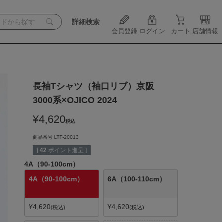
詳細検索
会員登録
ログイン
カート
店舗情報
長袖Tシャツ（袖口リブ）京阪
3000系×OJICO 2024
¥
4,620
税込
商品番号
LTF-20013
[
42
ポイント進呈 ]
4A（90-100cm）
4A（90-100cm）
6A（100-110cm）
¥
4,620
¥
4,620
税込
税込