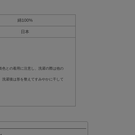
綿100%
日本
。
淡色との着用に注意し、洗濯の際は他の
。洗濯後は形を整えてすみやかに干して