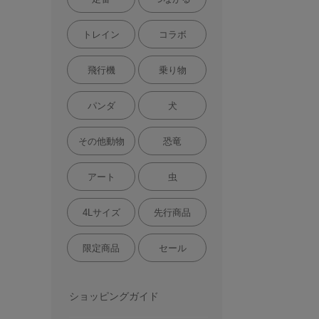
トレイン
コラボ
飛行機
乗り物
パンダ
犬
その他動物
恐竜
アート
虫
4Lサイズ
先行商品
限定商品
セール
ショッピングガイド