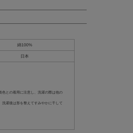
綿100%
日本
。
淡色との着用に注意し、洗濯の際は他の
。洗濯後は形を整えてすみやかに干して