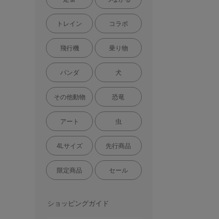
トレイン
コラボ
飛行機
乗り物
パンダ
犬
その他動物
恐竜
アート
虫
4Lサイズ
先行商品
限定商品
セール
ショッピングガイド