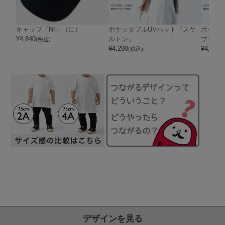
キャップ「NI」（に）
ポケッタブルUVハット「スケ
ポケッ
¥
4,840
ルトン」
ブサタ
(税込)
¥
4,290
¥
4,290
(税込)
(
デザインを見る