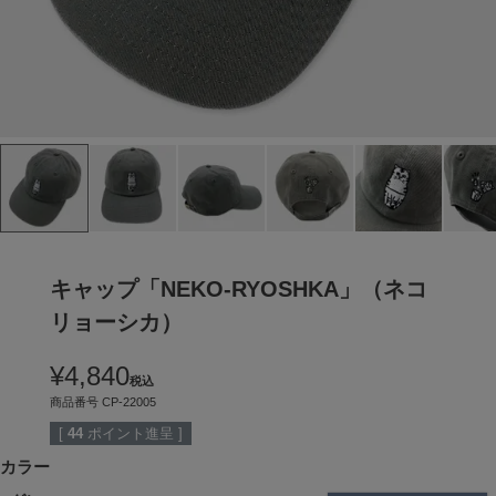
キャップ「NEKO-RYOSHKA」（ネコ
リョーシカ）
¥
4,840
税込
商品番号
CP-22005
[
44
ポイント進呈 ]
カラー