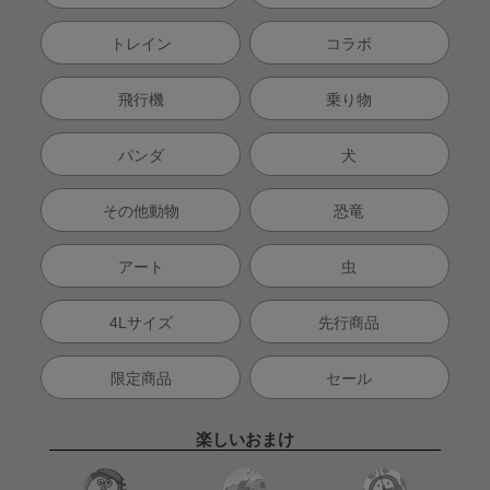
トレイン
コラボ
飛行機
乗り物
パンダ
犬
その他動物
恐竜
アート
虫
4Lサイズ
先行商品
限定商品
セール
楽しいおまけ