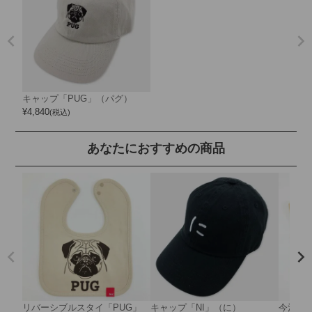
キャップ「PUG」（パグ）
¥
4,840
(税込)
あなたにおすすめの商品
リバーシブルスタイ「PUG」
キャップ「NI」（に）
今治タ