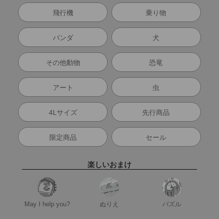
飛行機
乗り物
パンダ
犬
その他動物
恐竜
アート
虫
4Lサイズ
先行商品
限定商品
セール
楽しいおまけ
May I help you?
ぬりえ
パズル