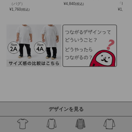
（パグ）
¥
4,840
「PUG
(税込)
¥
1,760
¥
1,760
(税込)
(
デザインを見る