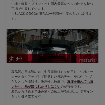
生地・縫製・プリントとも国内最高レベルの技術を持つ
工場で生産しています。
※BLACK OJICOの商品は一部海外生産のものもありま
す。
高品質な日本製の糸（中長繊維綿）を使用し、生地メー
カーとタイアップして開発した度詰天竺。滑らかで、さ
らりとした肌触り。吸汗性も抜群で、
洗濯を重ねてもヨ
レたり、糸がほつれたりしにくい
のが特長です。
濃色から淡色まで発色良く染め上がる生地は、デザイン
をより引き立てます。