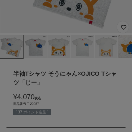
半袖Tシャツ そうにゃん×OJICO Tシャ
ツ「じー」
¥
4,070
税込
商品番号
T-22057
[
37
ポイント進呈 ]