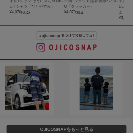
半袖Tシャツ そうにゃん×OJIC
半袖Tシャツ 山陽新幹線×OJIC
半袖Tシ
O Tシャツ「ひとやすみ」
O「クラッカー」
DOTS
¥
4,070
¥
4,070
ま）
(税込)
(税込)
¥
3,850
(
OJICOSNAPをもっと見る