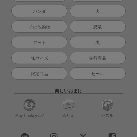
パンダ
犬
その他動物
恐竜
アート
虫
4Lサイズ
先行商品
限定商品
セール
楽しいおまけ
May I help you?
ぬりえ
パズル