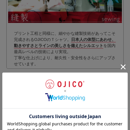
プリント工程と同様に、細やかな縫製技術があってこそ
完成されるOJICOのＴシャツ。
日本人の体型にあわせ、
動きやすさとラインの美しさを備えたシルエット
を国内
最高レベルの技術により実現。
丁寧な仕上げにより、耐久性・安全性をさらにアップさ
せています。
ギフトラッピングのご注文はこちらから