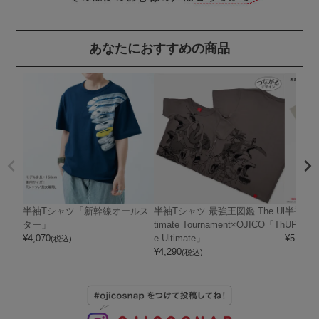
あなたにおすすめの商品
半袖Tシャツ「新幹線オールス
半袖Tシャツ 最強王図鑑 The Ul
半袖Tシャ
ター」
timate Tournament×OJICO「Th
UPER 
¥
4,070
e Ultimate」
¥
5,720
(税込)
(
¥
4,290
(税込)