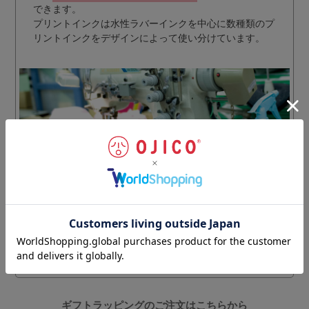
できます。
プリントインクは水性ラバーインクを中心に数種類のプ
リントインクをデザインによって使い分けています。
プリント工程と同様に、細やかな縫製技術があってこそ
完成されるOJICOのＴシャツ。
日本人の体型にあわせ、
動きやすさとラインの美しさを備えたシルエット
を国内
最高レベルの技術により実現。
丁寧な仕上げにより、耐久性・安全性をさらにアップさ
せています。
ギフトラッピングのご注文はこちらから