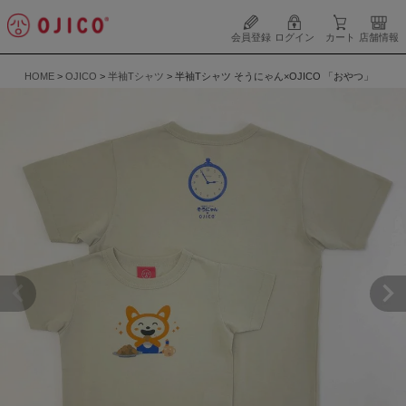
会員登録
ログイン
カート
店舗情報
HOME
OJICO
半袖Tシャツ
半袖Tシャツ そうにゃん×OJICO 「おやつ」