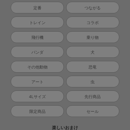
定番
つながる
トレイン
コラボ
飛行機
乗り物
パンダ
犬
その他動物
恐竜
アート
虫
4Lサイズ
先行商品
限定商品
セール
楽しいおまけ