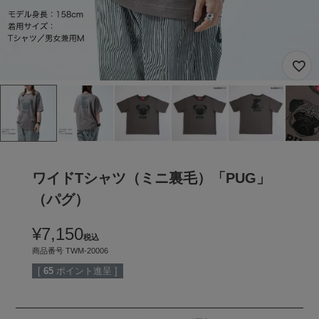
ワイドTシャツ（ミニ裏毛）「PUG」
（パグ）
¥
7,150
税込
商品番号
TWM-20006
[
65
ポイント進呈 ]