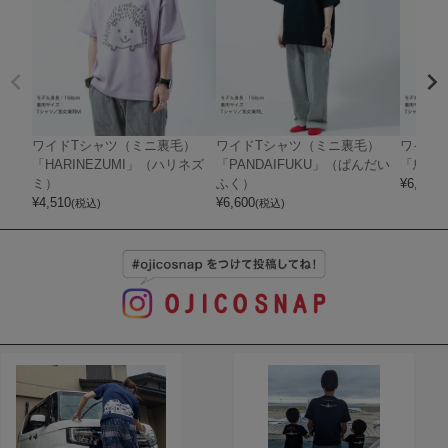
ワイドTシャツ（ミニ裏毛）
ワイドTシャツ（ミニ裏毛）
ワイド
「HARINEZUMI」（ハリネズ
「PANDAIFUKU」（ぱんだい
「鳥獣G
ミ）
ふく）
¥
6,600
(
¥
4,510
¥
6,600
(税込)
(税込)