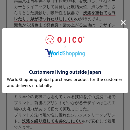
高品質な日本製の糸（中長繊維綿）を使用し、生地メー
カーとタイアップして開発した度詰天竺。滑らかで、さ
らりとした肌触り。吸汗性も抜群で、
洗濯を重ねてもヨ
レたり、糸がほつれたりしにくい
のが特長です。
濃色から淡色まで発色良く染め上がる生地は、デザイン
をより引き立てます。
ミリ単位の要求にも応えてくれる技術を持つ提携工場で
プリント。前後のプリントがつながるデザインはこの工
場の技術力があって初めて実現しました。
プリント方法は耐久性に優れたシルクスクリーンプリン
ト。
洗濯を繰り返しても劣化しにくい
ので安心して着用
できます。