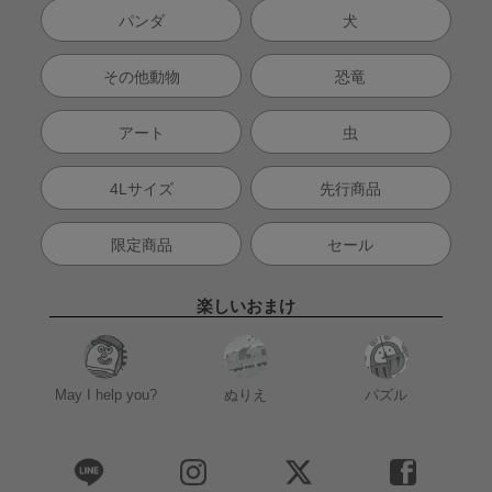
パンダ
犬
その他動物
恐竜
アート
虫
4Lサイズ
先行商品
限定商品
セール
楽しいおまけ
May I help you?
ぬりえ
パズル