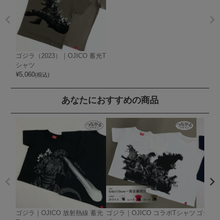
ゴジラ（2023）｜OJICO 蓄光T
シャツ
¥
5,060
(税込)
あなたにおすすめの商品
ゴジラ｜OJICO 放射熱線 蓄光
ゴジラ｜OJICO コラボTシャツ
ゴジラ（2