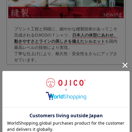
プリント工程と同様に、細やかな縫製技術があってこそ
完成されるOJICOのＴシャツ。
日本人の体型にあわせ、
動きやすさとラインの美しさを備えたシルエット
を国内
最高レベルの技術により実現。
丁寧な仕上げにより、耐久性・安全性をさらにアップさ
せています。
ギフトラッピングのご注文はこちらから