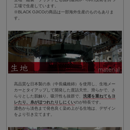
工場で生産しています。
※BLACK OJICOの商品は一部海外生産のものもありま
す。
高品質な日本製の糸（中長繊維綿）を使用し、生地メー
カーとタイアップして開発した度詰天竺。滑らかで、さ
らりとした肌触り。吸汗性も抜群で、
洗濯を重ねてもヨ
レたり、糸がほつれたりしにくい
のが特長です。
濃色から淡色まで発色良く染め上がる生地は、デザイン
をより引き立てます。