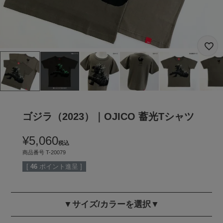
ゴジラ（2023）｜OJICO 蓄光Tシャツ
¥
5,060
税込
商品番号
T-20079
[
46
ポイント進呈 ]
▼サイズ/カラーを選択▼