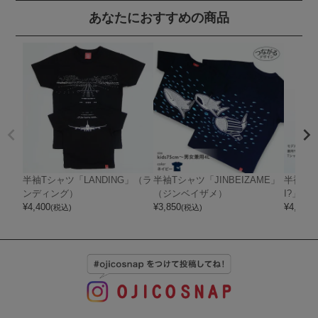
あなたにおすすめの商品
半袖Tシャツ「LANDING」（ラ
半袖Tシャツ「JINBEIZAME」
半袖Tシ
ンディング）
（ジンベイザメ）
I?」（
¥
4,400
¥
3,850
¥
4,400
(税込)
(税込)
(