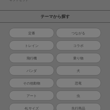
テーマから探す
定番
つながる
トレイン
コラボ
飛行機
乗り物
パンダ
犬
その他動物
恐竜
アート
虫
4Lサイズ
先行商品