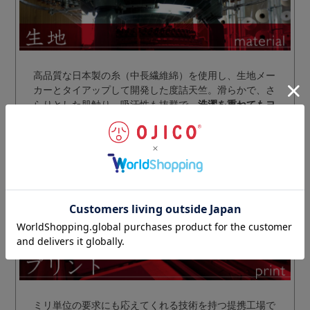
高品質な日本製の糸（中長繊維綿）を使用し、生地メー
カーとタイアップして開発した度詰天竺。滑らかで、さ
らりとした肌触り。吸汗性も抜群で、
洗濯を重ねてもヨ
レたり、糸がほつれたりしにくい
のが特長です。
濃色から淡色まで発色良く染め上がる生地は、デザイン
をより引き立てます。
ミリ単位の要求にも応えてくれる技術を持つ提携工場で