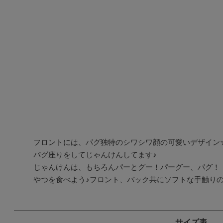
フロントには、パグ独特のシワシワ顔の可愛いデザイン
パグ座りをしてじゃんけんしてます♪

じゃんけんは、もちろんパーとグー！パーグー、パグ！
やつを食べよう♪フロント、バック共にソフトな手触り
サイズ表