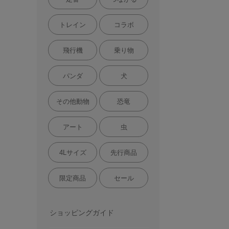
トレイン
コラボ
飛行機
乗り物
パンダ
犬
その他動物
恐竜
アート
虫
4Lサイズ
先行商品
限定商品
セール
ショッピングガイド