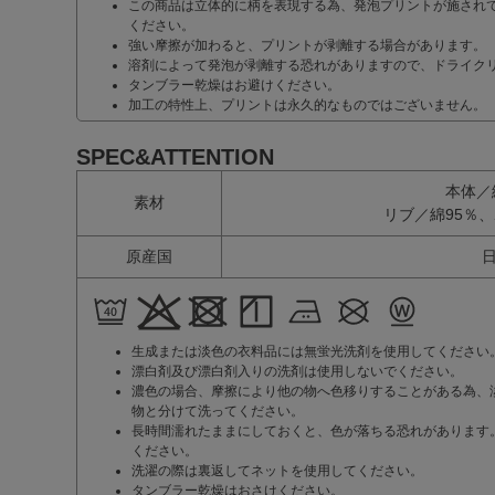
この商品は立体的に柄を表現する為、発泡プリントが施され
ください。
強い摩擦が加わると、プリントが剥離する場合があります。
溶剤によって発泡が剥離する恐れがありますので、ドライク
タンブラー乾燥はお避けください。
加工の特性上、プリントは永久的なものではございません。
SPEC&ATTENTION
本体／
素材
リブ／綿95％
原産国
生成または淡色の衣料品には無蛍光洗剤を使用してください
漂白剤及び漂白剤入りの洗剤は使用しないでください。
濃色の場合、摩擦により他の物へ色移りすることがある為、
物と分けて洗ってください。
長時間濡れたままにしておくと、色が落ちる恐れがあります
ください。
洗濯の際は裏返してネットを使用してください。
タンブラー乾燥はおさけください。