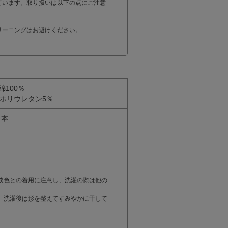
ています。取り扱いは以下の点にご注意
リーニングはお避けください。
綿100％
、ポリウレタン5％
日本
。
淡色との着用に注意し、洗濯の際は他の
。洗濯後は形を整えてすみやかに干して