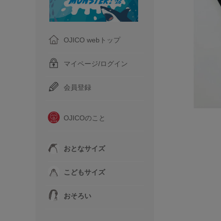
OJICO webトップ
マイページ/ログイン
会員登録
OJICOのこと
おとなサイズ
こどもサイズ
おそろい