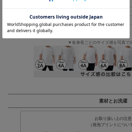
男女兼用L
69.5
男女兼用LL
73.5
男女兼用3L
78.5
▼各身長ごとのサイズ感を写真で
素材とお洗濯
お取り扱い上の注意
（発泡プリントについ