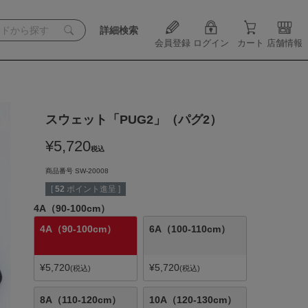
詳細検索
会員登録
ログイン
カート
店舗情報
スウェット「PUG2」（パグ2）
¥
5,720
税込
商品番号
SW-20008
[
52
ポイント進呈 ]
4A（90-100cm）
4A（90-100cm）
6A（100-110cm）
¥
5,720
¥
5,720
税込
税込
8A（110-120cm）
10A（120-130cm）