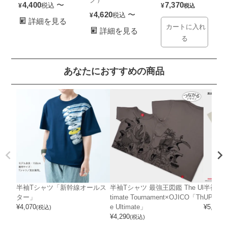
4,400
〜
7,370
税込
¥
¥
税込
4,620
〜
税込
¥
詳細を見る
カートに入れ
詳細を見る
る
あなたにおすすめの商品
半袖Tシャツ「新幹線オールス
半袖Tシャツ 最強王図鑑 The Ul
半袖Tシャ
ター」
timate Tournament×OJICO「Th
UPER 
¥
4,070
e Ultimate」
¥
5,720
(税込)
(
¥
4,290
(税込)