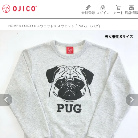
会員登録
ログイン
カート
店舗情
HOME
OJICO
スウェット
スウェット「PUG」（パグ）