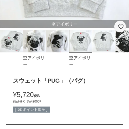
杢アイボリー
杢アイボリ
杢アイボリ
ー
ー
スウェット「PUG」（パグ）
¥
5,720
税込
商品番号
SW-20007
[
52
ポイント進呈 ]