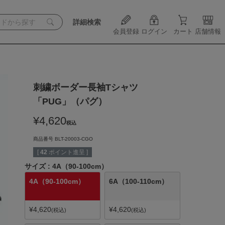
詳細検索
会員登録
ログイン
カート
店舗情報
刺繍ボーダー長袖Tシャツ
「PUG」（パグ）
¥
4,620
税込
商品番号
BLT-20003-CGO
[
42
ポイント進呈 ]
サイズ
4A（90-100cm）
4A（90-100cm）
6A（100-110cm）
¥
4,620
¥
4,620
税込
税込