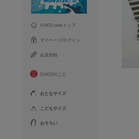
OJICO webトップ
マイページ/ログイン
会員登録
OJICOのこと
おとなサイズ
こどもサイズ
おそろい