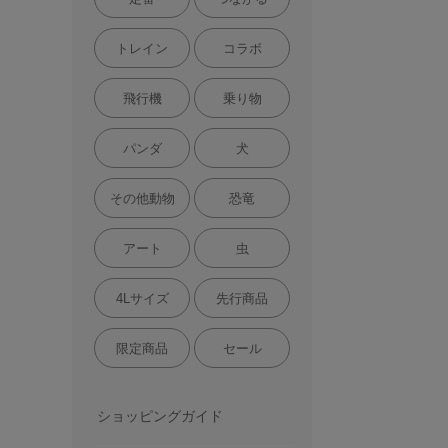
トレイン
コラボ
飛行機
乗り物
パンダ
犬
その他動物
恐竜
アート
虫
4Lサイズ
先行商品
限定商品
セール
ショッピングガイド