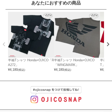
あなたにおすすめの商品
半袖Tシャツ Honda×OJICO「R
半袖Tシャツ Honda×OJICO
半袖Tシャ
A272」
「WINGMARK」
T」（
¥
4,180
¥
4,180
¥
4,070
(税込)
(税込)
(