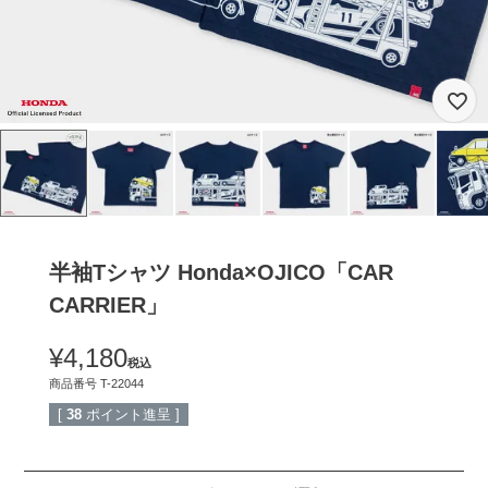
半袖Tシャツ Honda×OJICO「CAR
CARRIER」
¥
4,180
税込
商品番号
T-22044
[
38
ポイント進呈 ]