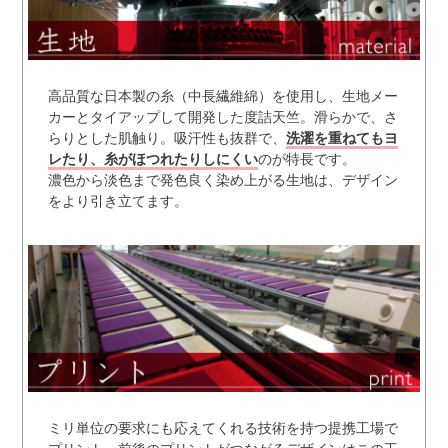
高品質な日本製の糸（中長繊維綿）を使用し、生地メー
カーとタイアップして開発した度詰天竺。滑らかで、さ
らりとした肌触り。吸汗性も抜群で、
洗濯を重ねてもヨ
レたり、糸がほつれたりしにくい
のが特長です。
濃色から淡色まで発色良く染め上がる生地は、デザイン
をより引き立てます。
ミリ単位の要求にも応えてくれる技術を持つ提携工場で