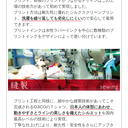
プリント。前後のプリントがつながるデザインはこの工
場の技術力があって初めて実現しました。
プリント方法は耐久性に優れたシルクスクリーンプリン
ト。
洗濯を繰り返しても劣化しにくい
ので安心して着用
できます。
プリントインクは水性ラバーインクを中心に数種類のプ
リントインクをデザインによって使い分けています。
プリント工程と同様に、細やかな縫製技術があってこそ
完成されるOJICOのＴシャツ。
日本人の体型にあわせ、
動きやすさとラインの美しさを備えたシルエット
を国内
最高レベルの技術により実現。
丁寧な仕上げにより、耐久性・安全性をさらにアップさ