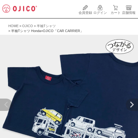
会員登録
ログイン
カート
店舗情報
HOME
OJICO
半袖Tシャツ
半袖Tシャツ Honda×OJICO「CAR CARRIER」