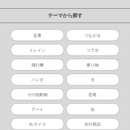
テーマから探す
定番
つながる
トレイン
コラボ
飛行機
乗り物
パンダ
犬
その他動物
恐竜
アート
虫
4Lサイズ
先行商品