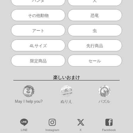
パンダ
犬
その他動物
恐竜
アート
虫
4Lサイズ
先行商品
限定商品
セール
楽しいおまけ
May I help you?
ぬりえ
パズル
LINE
Instagram
X
Facebook