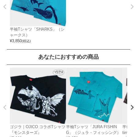
半袖Tシャツ「SHARKS」（シ
ャークス）
¥
3,850
(税込)
あなたにおすすめの商品
ゴジラ｜OJICO コラボTシャツ
半袖Tシャツ「JURA FISHIN
半袖Tシ
『モンスターズ』
G」（ジュラ・フィッシング）
timate