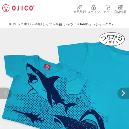
会員登録
ログイン
カート
店舗情報
HOME
OJICO
半袖Tシャツ
半袖Tシャツ「SHARKS」（シャークス）