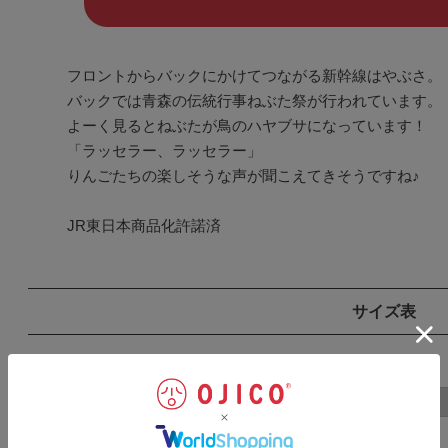
フロントからバックにかけてつながる新幹線はやぶさ。

バックでは青森の伝統行事ねぶた祭が行われています。

よーく見るとねぶたが鳥のハヤブサになっています！

「ラッセラー、ラッセラー」

りんごたちの楽しそうな声が聞こえてきそうですね♪

JR東日本商品化許諾済
サイズ表
SIZE
表記
着丈
2A
35