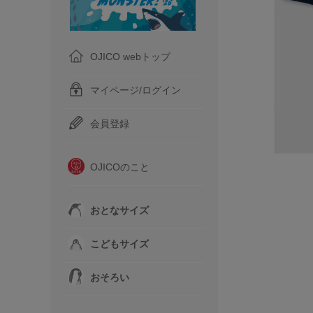
OJICO webトップ
マイページ/ログイン
会員登録
OJICOのこと
おとなサイズ
こどもサイズ
おそろい