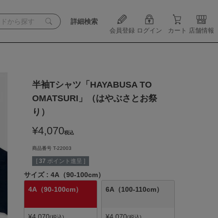
詳細検索
会員登録
ログイン
カート
店舗情報
半袖Tシャツ「HAYABUSA TO
OMATSURI」（はやぶさとお祭
り）
¥
4,070
税込
商品番号
T-22003
[
37
ポイント進呈 ]
サイズ
4A（90-100cm）
4A（90-100cm）
6A（100-110cm）
¥
4,070
¥
4,070
税込
税込