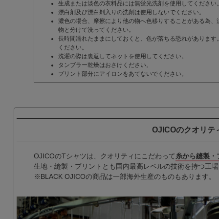
生成または淡色の衣料品には無蛍光洗剤を使用してください
漂白剤及び漂白剤入りの洗剤は使用しないでください。
濃色の場合、摩擦により他の物へ色移りすることがある為、
物と分けて洗ってください。
長時間濡れたままにしておくと、色が落ちる恐れがあります
ください。
洗濯の際は裏返してネットを使用してください。
タンブラー乾燥はおさけください。
プリント部分にアイロンをあてないでください。
OJICOのクオリテ
OJICOのTシャツは、クオリティにこだわって
糸から縫製・
生地・縫製・プリントとも国内最高レベルの技術を持つ工場
※BLACK OJICOの商品は一部海外生産のものもあります。