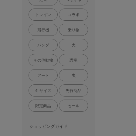
トレイン
コラボ
飛行機
乗り物
パンダ
犬
その他動物
恐竜
アート
虫
4Lサイズ
先行商品
限定商品
セール
ショッピングガイド