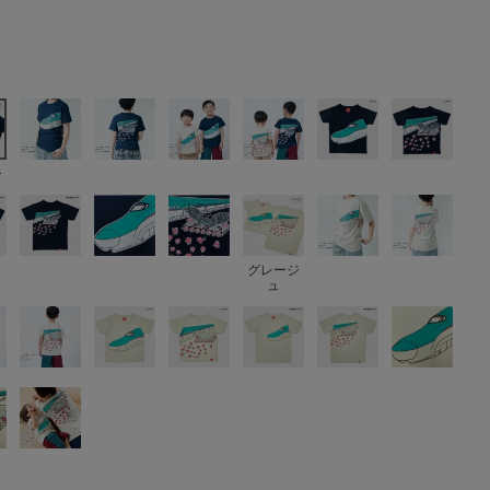
ー
グレージ
ュ