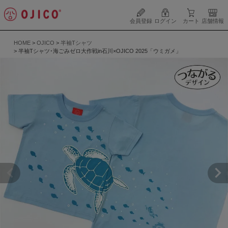
会員登録
ログイン
カート
店舗情報
HOME
OJICO
半袖Tシャツ
半袖Tシャツ･海ごみゼロ大作戦in石川×OJICO 2025「ウミガメ」