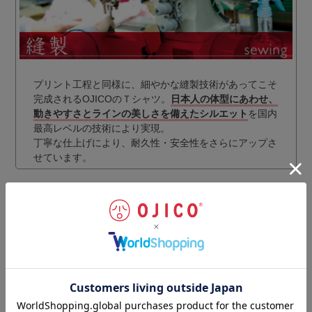
プリント工程と同様に、細やかな縫製技術があってこそ
完成されるOJICOのＴシャツ。
日本人の体型にあわせ、
動きやすさとラインの美しさを備えたシルエット
を国内
最高レベルの技術により実現。
丁寧な仕上げにより、耐久性・安全性をさらにアップさ
せています。
ギフトラッピングのご注文はこちらから