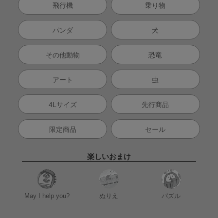
飛行機
乗り物
パンダ
犬
その他動物
恐竜
アート
虫
4Lサイズ
先行商品
限定商品
セール
楽しいおまけ
May I help you?
ぬりえ
パズル