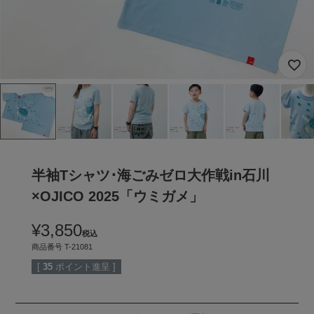
半袖Tシャツ･海ごみゼロ大作戦in石川
×OJICO 2025「ウミガメ」
¥
3,850
税込
商品番号
T-21081
[
35
ポイント進呈 ]