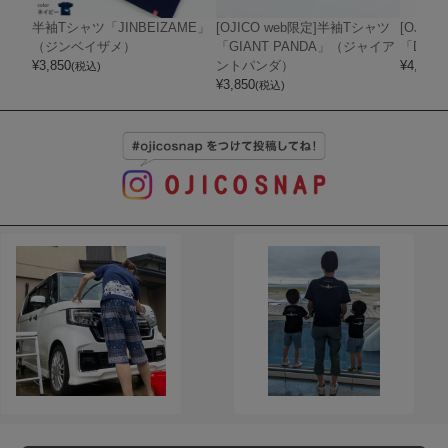
半袖Tシャツ「JINBEIZAME」
[OJICO web限定]半袖Tシャツ
[OJIC
（ジンベイザメ）
「GIANT PANDA」（ジャイア
「DOC
¥
3,850
ントパンダ）
¥
4,070
(税込)
(
¥
3,850
(税込)