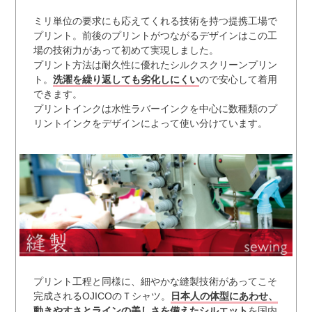
ミリ単位の要求にも応えてくれる技術を持つ提携工場で
プリント。前後のプリントがつながるデザインはこの工
場の技術力があって初めて実現しました。
プリント方法は耐久性に優れたシルクスクリーンプリン
ト。
洗濯を繰り返しても劣化しにくい
ので安心して着用
できます。
プリントインクは水性ラバーインクを中心に数種類のプ
リントインクをデザインによって使い分けています。
プリント工程と同様に、細やかな縫製技術があってこそ
完成されるOJICOのＴシャツ。
日本人の体型にあわせ、
動きやすさとラインの美しさを備えたシルエット
を国内