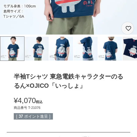
半袖Tシャツ 東急電鉄キャラクターのる
るん×OJICO「いっしょ」
¥
4,070
税込
商品番号
T-21076
[
37
ポイント進呈 ]