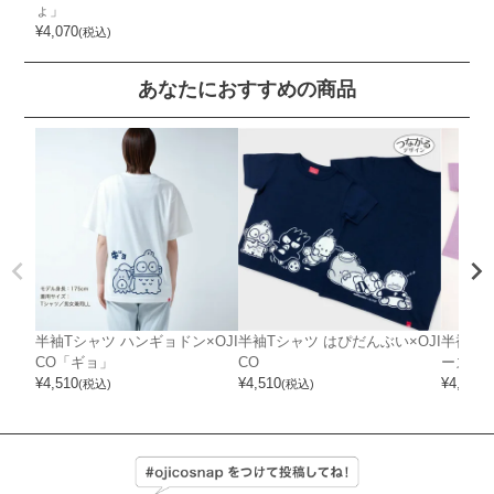
ょ」
¥
4,070
(税込)
あなたにおすすめの商品
半袖Tシャツ ハンギョドン×OJI
半袖Tシャツ はぴだんぶい×OJI
半袖T
CO「ギョ」
CO
ーズ×OJ
¥
4,510
¥
4,510
¥
4,400
(税込)
(税込)
(