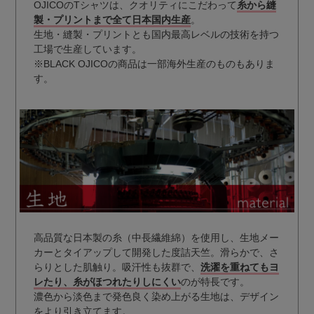
OJICOのTシャツは、クオリティにこだわって
糸から縫
製・プリントまで全て日本国内生産
。
生地・縫製・プリントとも国内最高レベルの技術を持つ
工場で生産しています。
※BLACK OJICOの商品は一部海外生産のものもありま
す。
高品質な日本製の糸（中長繊維綿）を使用し、生地メー
カーとタイアップして開発した度詰天竺。滑らかで、さ
らりとした肌触り。吸汗性も抜群で、
洗濯を重ねてもヨ
レたり、糸がほつれたりしにくい
のが特長です。
濃色から淡色まで発色良く染め上がる生地は、デザイン
をより引き立てます。