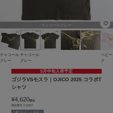
チャコールグレー
チャコール
チャコール
ベビー
グレー
グレー
ク
5月中旬入荷予定
ゴジラVSモスラ｜OJICO 2025 コラボT
シャツ
¥
4,620
税込
商品番号
T-21027
[
42
ポイント進呈 ]