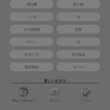
飛行機
乗り物
パンダ
犬
その他動物
恐竜
アート
虫
4Lサイズ
先行商品
限定商品
セール
楽しいおまけ
May I help you?
ぬりえ
パズル