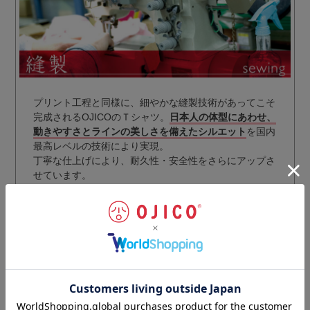
プリント工程と同様に、細やかな縫製技術があってこそ
完成されるOJICOのＴシャツ。
日本人の体型にあわせ、
動きやすさとラインの美しさを備えたシルエット
を国内
最高レベルの技術により実現。
丁寧な仕上げにより、耐久性・安全性をさらにアップさ
せています。
ギフトラッピングのご注文はこちらから