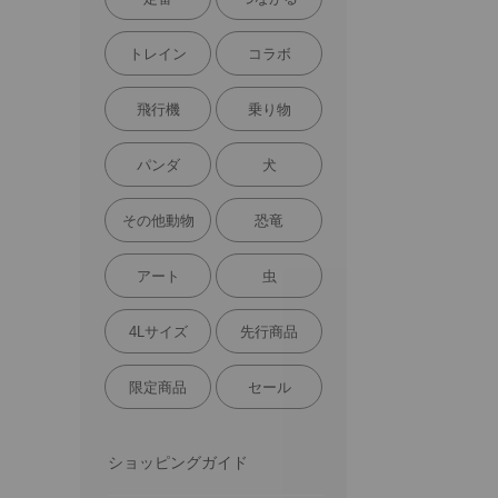
トレイン
コラボ
飛行機
乗り物
パンダ
犬
その他動物
恐竜
アート
虫
4Lサイズ
先行商品
限定商品
セール
ショッピングガイド