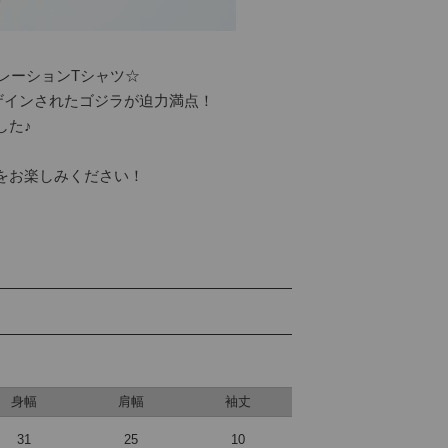
レーションTシャツ☆

ザインされたゴジラが迫力満点！

た♪

お楽しみください！

身幅
肩幅
袖丈
31
25
10