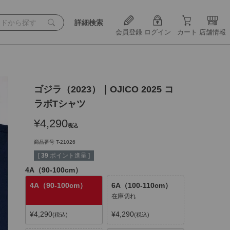
詳細検索
会員登録
ログイン
カート
店舗情報
ゴジラ（2023）｜OJICO 2025 コ
ラボTシャツ
¥
4,290
税込
商品番号
T-21026
[
39
ポイント進呈 ]
4A（90-100cm）
4A（90-100cm）
6A（100-110cm）
在庫切れ
¥
4,290
¥
4,290
税込
税込