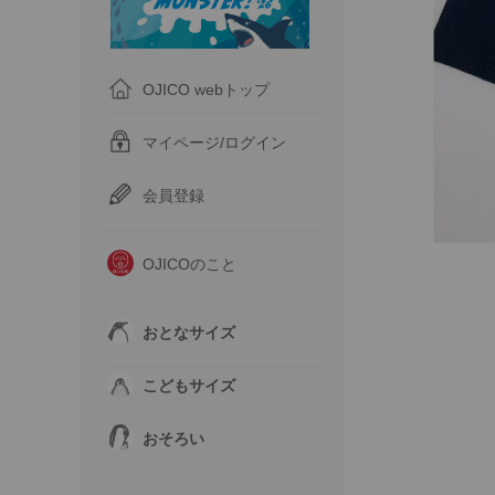
OJICO webトップ
マイページ/ログイン
会員登録
OJICOのこと
おとなサイズ
こどもサイズ
おそろい