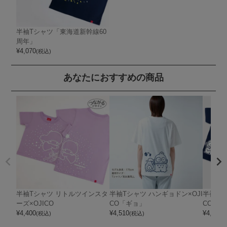
半袖Tシャツ「東海道新幹線60
周年」
¥
4,070
(税込)
あなたにおすすめの商品
半袖Tシャツ リトルツインスタ
半袖Tシャツ ハンギョドン×OJI
半袖Tシ
ーズ×OJICO
CO「ギョ」
CO
¥
4,400
¥
4,510
¥
4,510
(税込)
(税込)
(