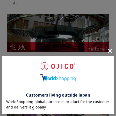
す。
高品質な日本製の糸（中長繊維綿）を使用し、生地メー
カーとタイアップして開発した度詰天竺。滑らかで、さ
らりとした肌触り。吸汗性も抜群で、
洗濯を重ねてもヨ
レたり、糸がほつれたりしにくい
のが特長です。
濃色から淡色まで発色良く染め上がる生地は、デザイン
をより引き立てます。