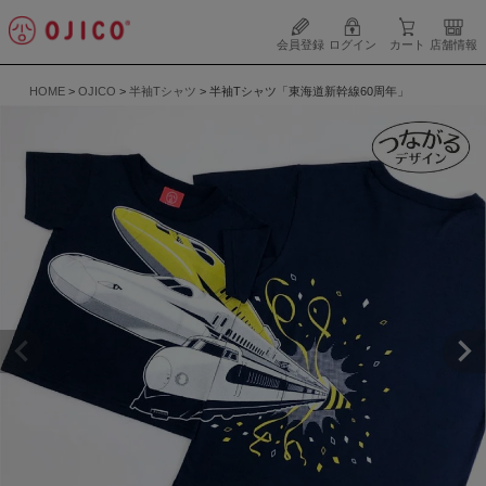
会員登録
ログイン
カート
店舗情報
HOME
OJICO
半袖Tシャツ
半袖Tシャツ「東海道新幹線60周年」